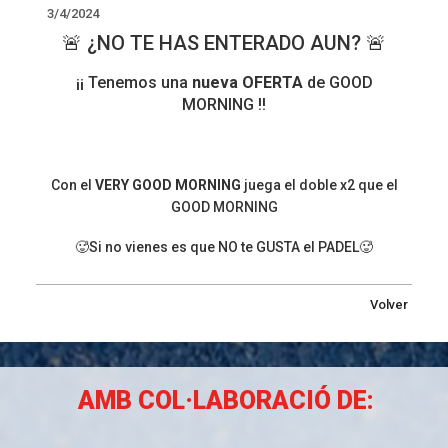
3/4/2024
🚨 ¿NO TE HAS ENTERADO AUN? 🚨
¡¡ Tenemos una
nueva OFERTA
de GOOD
MORNING !!
Con el
VERY GOOD MORNING
juega el doble x2 que el
GOOD MORNING
🥵Si no vienes es que NO te GUSTA el PADEL🥵
Volver
AMB COL·LABORACIÓ DE: