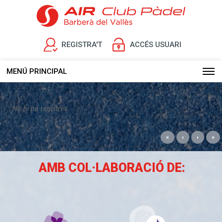
REGISTRA'T
ACCÉS USUARI
MENÚ PRINCIPAL
No hi ha registres.
«
‹
›
»
AMB COL·LABORACIÓ DE: